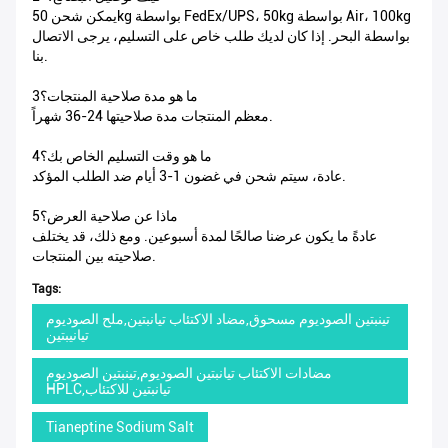
يمكن شحن 50kg بواسطة FedEx/UPS، 50kg بواسطة Air، 100kg
بواسطة البحر. إذا كان لديك طلب خاص على التسليم، يرجى الاتصال
بنا.
3ما هو مدة صلاحية المنتجات؟
معظم المنتجات مدة صلاحيتها 24-36 شهراً.
4ما هو وقت التسليم الخاص بك؟
عادة، سيتم شحن في غضون 1-3 أيام ضد الطلب المؤكد.
5ماذا عن صلاحية العرض؟
عادةً ما يكون عرضنا صالحًا لمدة أسبوعين. ومع ذلك، قد يختلف
صلاحيته بين المنتجات.
Tags:
تينبتين الصوديوم مسحوق,مضاد الاكتئاب تيانبتين,ملح الصوديوم
تيانيبتين
مضادات الاكتئاب تيانبتين الصوديوم,تينبتين الصوديوم
HPLC,تيانبتين للاكتئاب
Tianeptine Sodium Salt