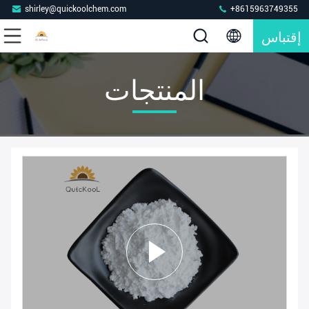
shirley@quickoolchem.com
+8615963749355
إقتباس
المنتجات