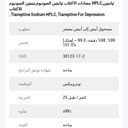
مضادات الاكتئاب تيانبتين الصوديوم,تينبتين الصوديوم HPLC,تيانبتين
للاكتئاب
,
Tianeptine Sodium HPLC
,
Tianeptine For Depression
مسحوق أبيض إلى أبيض مصفر
مظهره:
[هبلك] 99%، 98% دقيقة، 99.0 ~
فحص:
101.0%
CAS:
30123-17-2
متاحة
شهادة توثيق البرامج:
نوتروبيكس
الوظيفة:
25 كجم / طبل
الحزمة:
≥99٪
نقاوة:
متاحة
العينة: