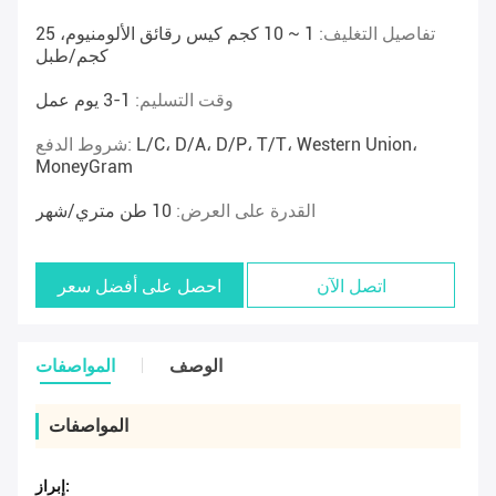
تفاصيل التغليف:
1 ~ 10 كجم كيس رقائق الألومنيوم، 25
كجم/طبل
وقت التسليم:
1-3 يوم عمل
L/C، D/A، D/P، T/T، Western Union،
شروط الدفع:
MoneyGram
القدرة على العرض:
10 طن متري/شهر
اتصل الآن
احصل على أفضل سعر
الوصف
المواصفات
المواصفات
إبراز: