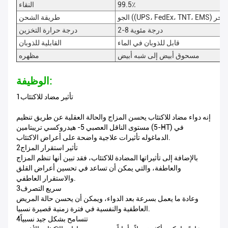
99.5٪
النقاء
UPS، FedEx، TN) أو البحر
طريقة الشحن
2-8 درجة مئوية
درجة حرارة التخزين
قابل للذوبان في الماء
القابلية للذوبان
مسحوق أبيض إلى شبه أبيض
مظهره
الوظيفة:
1تأثير مضاد للاكتئاب
إنه دواء مضاد للاكتئاب يحسن المزاج والحالة العقلية عن طريق تنظيم
مستوى الناقل العصبي 5- هيدروكسي تريبتامين (5-HT) في
الدماغوله تأثيرات علاجية واضحة على أعراض الاكتئاب.
2تأثير استقرار المزاج
بالإضافة إلى تأثيراتها المضادة للاكتئاب، فقد تبين أنها تنظم المزاج
والعاطفة، والتي يمكن أن تساعد في تحسين أعراض القلق
والاستقرار العاطفي.
3سريع التصرف
وعادة ما يعمل بسرعة بعد الدواء، ويمكن أن يحسن حالة المريض
العاطفية والنفسية في فترة زمنية قصيرة نسبيا.
4تتسامح بشكل جيد نسبياً