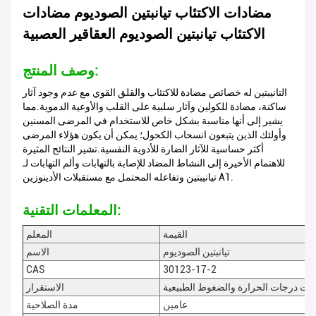
مضادات الاكتئاب تيانبتين الصوديوم مضادات
الاكتئاب تيانبتين الصوديوم العقاقير العصبية
وصف المنتج:
التانيبتين له خصائص مضادة للاكتئاب والقلق القوي مع عدم وجود آثار
ساكنة، مضادة للكولين وآثار سلبية على القلب والأوعية الدموية.مما
يشير إلى أنها مناسبة بشكل خاص للاستخدام في المرضى المسنين
وأولئك الذين يتبعون انسحاب الكحول؛ يمكن أن يكون هؤلاء المرضى
أكثر حساسية للآثار الضارة للأدوية النفسية.تشير النتائج المثيرة
للاهتمام الأخيرة إلى النشاط المضاد للإصابة بالتهابات وألم التهابات لـ
تيانيبتين وتفاعله المحتمل مع مستقبلات الأدينوزين A1.
المعلمات التقنية:
القيمة
المعلم
تيانبتين الصوديوم
الاسم
CAS
30123-17-2
ت درجات الحرارة والضغوط الطبيعية
الاستقرار
عامين
مدة الصلاحية