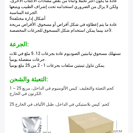
عادةً ما يكون أكثر تحملاً وأماناً من بعض مضادات الاكتئاب الأخرى،
ولكن لا يزال من الضروري استخدامه تحت إشراف الطبيب ويتبعها
الجرعة المناسبة.
5أشكال إدارة مختلفة
عادة ما يتم إعطاؤه في شكل أقراص أو مسحوق. الأقراص مريحة
لأخذ بينما يمكن استخدام شكل المسحوق للجرعات المخصصة.
الجرعة:
تستهلك مسحوق تيانبتين الصوديوم عادة بجرعات 12. 5 ملغ في ثلاث
جرعات منفصلة يومياً.
يمكن تناول تينبتين سلفات بجرعات 1 - 2 من 25 ملغ يومياً.
التعبئة والشحن:
1 ~ 25 كجم التعبئة والتغليف: كيس الألومنيوم في الداخل، مربع
الكرتون في الخارج.
25 كجم: كيس بلاستيكي في الداخل، طبل الألياف في الخارج