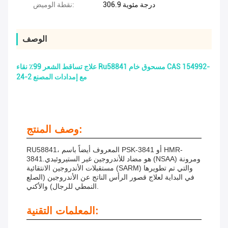
306.9 درجة مئوية
نقطة الوميض:
الوصف
علاج تساقط الشعر 99٪ نقاء Ru58841 مسحوق خام CAS 154992-
24-2 مع إمدادات المصنع
وصف المنتج:
RU58841، المعروف أيضاً باسم PSK-3841 أو HMR-
3841.هو مضاد للأندروجين غير الستيروئيدي (NSAA) ومرونة
مستقبلات الأندروجين الانتقائية (SARM) والتي تم تطويرها
في البداية لعلاج قصور الرأس الناتج عن الأندروجين (الصلع
النمطي للرجال) والأكني.
المعلمات التقنية: