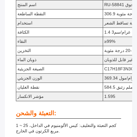
RU-58 مسحوق
اسم المنتج
306.9 درجة مئوية
النقطة الساطعة
فحة تساقط الشعر
استخدام
1.4 غرام/سم3
الكثافة
≥99%
النقاء
ة مئوية
التخزين
غير قابل للذوبان
ذوبان الماء
C17H18F3N3O3
الصيغة الجزيئية
369.34 غرام/مول
الوزن الجزيئي
نقطة الغليان
1.595
مؤشر الانكسار
التعبئة والشحن:
1 ~ 25 كجم التعبئة والتغليف: كيس الألومنيوم في الداخل،
مربع الكرتون في الخارج.