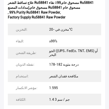
علاج تساقط الشعر Ru58841 مسحوق خام,99٪ نقاء Ru58841
مسحوق خام,إمدادات المصنع Ru58841 مسحوق خام
,
99% Purity Ru58841 Raw Powder
,
Factory Supply Ru58841 Raw Powder
مخزن في -20°C
التخزين:
≥99%
النقاء:
الجو ((UPS، FedEx، TNT، EMS) أو
طريقة الشحن:
البحر
178-182 درجة مئوية
نقطة الذوبان:
مكافحة فقدان الشعر
استخدام:
1.595
مؤشر الانكسار:
1.4 جم / سم 3
الكثافة: