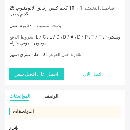
تفاصيل التغليف:
1 ~ 10 كجم كيس رقائق الألومنيوم، 25
كجم/طبل
وقت التسليم:
1-3 يوم عمل
L / C ، L / C ، D / A ، D / P ، T / T ، ويسترن
شروط الدفع:
يونيون ، موني جرام
القدرة على العرض:
10 طن متري/شهر
اتصل الآن
احصل على أفضل سعر
الوصف
المواصفات
المواصفات
إبراز: