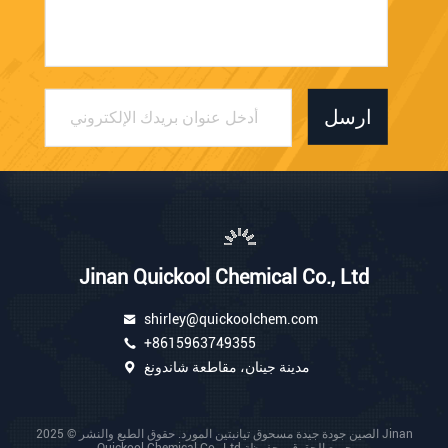
ارسل
Jinan Quickool Chemical Co., Ltd
shirley@quickoolchem.com
+8615963749355
مدينة جينان، مقاطعة شاندونغ
الصين جودة جيدة مسحوق تيانبتين المورد. حقوق الطبع والنشر © 2025 Jinan