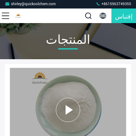
shirley@quickoolchem.com
+8615963749355
إقتباس
المنتجات