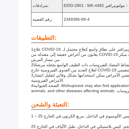
EIDD-2801 ؛ MK-4482 ؛ مولنوبيرافير
مترادفات:
2349386-89-4
رقم القضية:
التطبيقات:
1علاج COVID-19: تم دراسة مولنوبيرافير على نطاق واسع كعلاج محتمل لـ COVID-19 ، الناجم عن فيروس SARS-CoV-2.وقد قامت التجارب السريرية بتقييم فعاليتها وسلامتها في المرضى الذين
يعانون من أعراض خفيفة إلى معتدلة من COVID-19.نتائج من بعض الدراسات تشير إلى أن مولنوبيرافير قد يقلل من مدة الأعراض و يقلل من خطر دخول المستشفى عندما يتم إدارته في وقت مبكر
من مسار المرض.
2العلاج المضاد للفيروسات: تتضمن آلية عمل مولنوبيرافير في منع تكرار فيروسات الرنا من خلال إدخال أخطاء في موادها الوراثية.هذا النشاط المضاد للفيروسات ذات الطيف الواسع يجعله مرشحًا
3العلاج الوقائي: هناك اهتمام في استكشاف مولنوبيرافير كعلاج وقائي للعدوى الفيروسية، خاصة في السكان المعرضين لخطر عال أو خلال تفشي الأمراض.يمكن استخدامها بشكل وقائي لتقليل انتشار
الأمراض الفيروسية.
4الصحة الحيوانية: Molnupiravir may also find applications in veterinary medicine for treating viral infections in animals. This could include diseases affecting livestock, companion
التعبئة والشحن:
2 كجم: كيس بلاستيكي في الداخل، طبل الألياف في الخارج