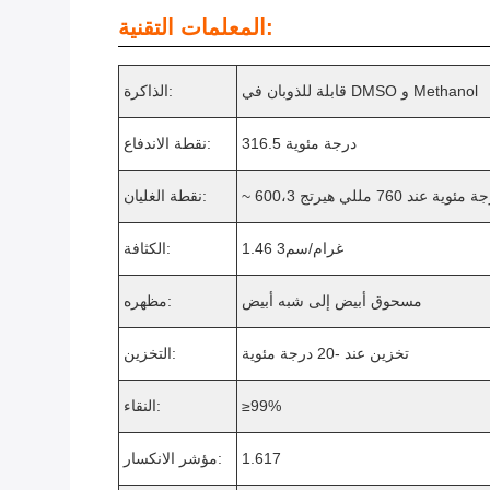
المعلمات التقنية:
قابلة للذوبان في DMSO و Methanol
الذاكرة:
316.5 درجة مئوية
نقطة الاندفاع:
60 درجة مئوية عند 760 مللي هيرتج
نقطة الغليان:
1.46 غرام/سم3
الكثافة:
مسحوق أبيض إلى شبه أبيض
مظهره:
تخزين عند -20 درجة مئوية
التخزين:
≥99%
النقاء:
1.617
مؤشر الانكسار: