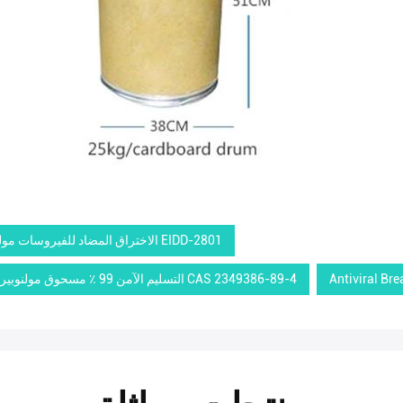
CAS 2349386-89-4,مولنوبيرافير نقي EIDD-2801,الاختراق المضاد للفيروسات مولنوبيرافير EIDD-2801
Antiviral Br
التسليم الآمن 99 ٪ مسحوق مولنوبيرافير نقي,مسحوق مولنوبيرافير 99٪ نقي,مولنوبيرافير مسحوق CAS 2349386-89-4