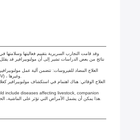
لعلاج العديد من العدوى الفيروسية خارج COVID-19.فيروسات التهاب القلب ، بما في ذلك الأنفلونزا ، فيروسات التهاب القلب التنفسي (RSV) ، وغيرها.
animals, and other diseases affecting animals. هذا يمكن أن يشمل الأمراض التي تؤثر على الماشية، الحيوانات المرافقة، والحيوانات المفترسة.والأنواع الأخرى المعرضة لمتلازمات الفيروسات.