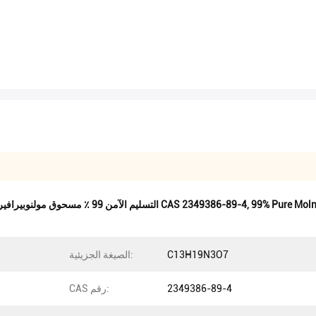
​99% Pure Mol
,
التسليم الآمن 99 ٪ مسحوق مولنوبيرافير نقي,مسحوق مولنوبيرافير 99٪ نقي,مولنوبيرافير مسحوق CAS 2349386-89-4
C13H19N3O7
الصيغة الجزيئية:
2349386-89-4
CAS رقم: