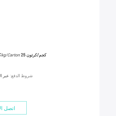
25 كجم/كرتون
25kg/Carton
1
شروط الدفع:
عبر ال
اتصل ال