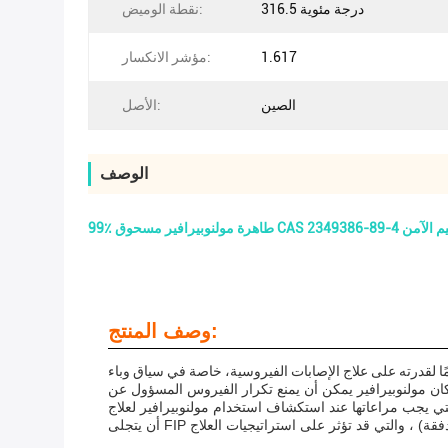
316.5 درجة مئوية
نقطة الوميض:
1.617
مؤشر الانكسار:
الصين
الأصل:
الوصف
CAS 2349386-8 مع التسليم الآمن
وصف المنتج:
تخدام مولنوبيرافير لعلاج FIP. هذه تشمل شدة المرض، المرحلة التي يتم فيها تشخيص القطة،آثار جانبية محتملةبالإضافة إلى ذلك ، يمكن