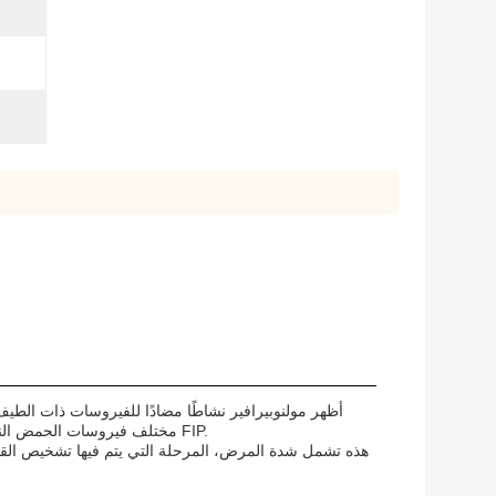
أظهر مولنوبيرافير نشاطًا مضادًا للفيروسات ذات الطي
مختلف فيروسات الحمض النووي الريبوزي، بما في ذلك فيروسات كورونا.هناك أساس نظري لتحقيق ما إذا كان مولنوبيرافير يمكن أن يمنع تكرار الفيروس المسؤول عن FIP.