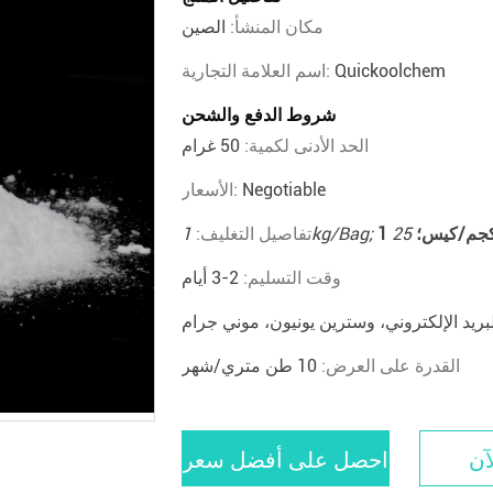
مكان المنشأ:
الصين
Quickoolchem
اسم العلامة التجارية:
شروط الدفع والشحن
الحد الأدنى لكمية:
50 غرام
Negotiable
الأسعار:
 كجم/كيس؛
1kg/Bag;
تفاصيل التغليف:
وقت التسليم:
2-3 أيام
بريد الإلكتروني، وسترين يونيون، موني جرام
القدرة على العرض:
10 طن متري/شهر
آن
احصل على أفضل سعر