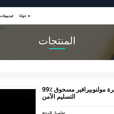
حولنا
فيديوهات
المنتجات
99٪ طاهرة مولنوبيرافير مسحوق CAS 2349386-89-4 مع
التسليم الآمن
تفاصيل المنتج