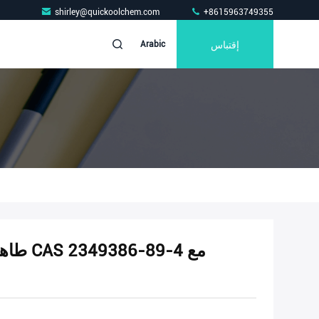
shirley@quickoolchem.com
+8615963749355
إقتباس
Arabic