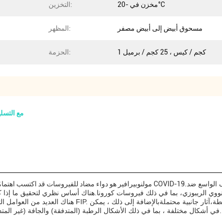
مخزن في -20°C
التخزين:
مسحوق أبيض إلى أبيض مصفر
المظهر:
1 كجم / كيس ، 25 كجم / برميل
الحزمة:
99٪ طاهرة مولنوبيرافير مسحوق 9-4
ف الواسع ضد
مولنوبيرافير هو دواء مضاد للفيروسات قد اكتسب اهتمامًا لقدرته على علاج الإصابات الفيروسية، خاصة في سياق وباء COVID-19.
هناك العديد من العوامل التي يجب مراعاتها عند استكشاف اس
أن يتجلى FIP في أشكال مختلفة ، بما في ذلك الأشكال الرطبة (المتدفقة) والجافة (غير المتدفقة) ، والتي قد تؤثر على استراتيجيات العلاج.