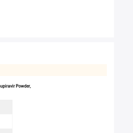
nupiravir Powder
,