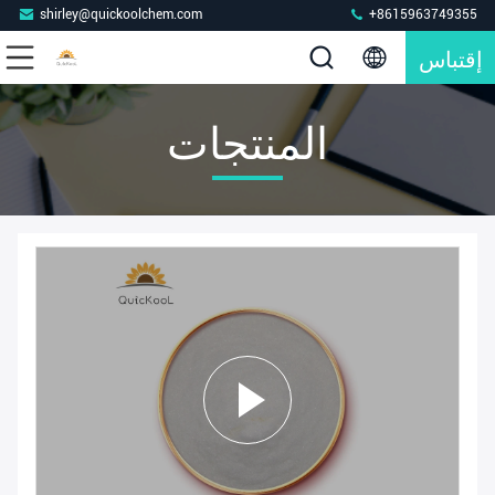
shirley@quickoolchem.com
+8615963749355
إقتباس
المنتجات