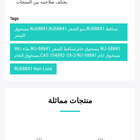
يختلف صلاحيته بين المنتجات.
Tags:
مسحوق Ru58841,RU58841 نمو الشعر,RU58841 تساقط
الشعر
99٪ نقاء RU-58841 مسحوق خام,تساقط الشعر RU-58841
مسحوق الخام,CAS 154992-24-2 RU-58841 مسحوق خام
RU58841 Hair Loss
منتجات مماثلة