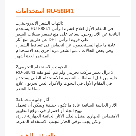
استخدامات RU-58841
1التهاب الشعر الاندروجيني:
يستخدم RU-58841 في المقام الأول لعلاج قشرة الرأس
الناتجة عن الأندروجين. يساعد على منع تصغير بصيلات الشعر
عن طريق منع آثار DHT على فروة الرأس.
عادة ما يبلغ المستخدمون عن انخفاض في تساقط الشعر ،
وفي بعض الحالات ، نمو الشعر مرة أخرى بعد الاستخدام
المستمر لعدة أشهر.
2البحوث والاستخدام التجريبي:
RU-58841 لا يزال يعتبر مركب تجريبي ولم تتم الموافقة
عليه من قبل السلطات التنظيمية للاستخدام الطبي.يستخدم
في المقام الأول في البحوث والأفراد الذين يجربون علاج
تساقط الشعر.
3آثار جانبية محتملة:
الآثار الجانبية الشائعة عادة ما تكون خفيفة ويمكن أن تشمل
تهيج الجلد أو احمرار في موقع التطبيق.
الامتصاص الجهازي ضئيل، لذلك الآثار الجانبية الجهازية نادرة،
ولكن يجب توخي الحذر لتجنب الاستخدام المفرط.