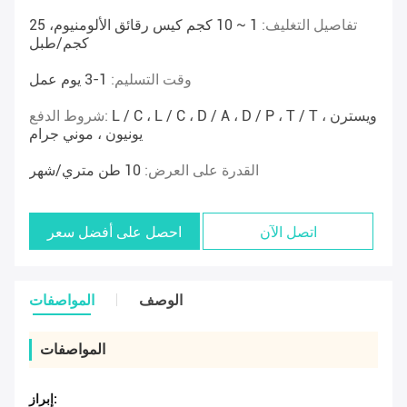
تفاصيل التغليف:
1 ~ 10 كجم كيس رقائق الألومنيوم، 25
كجم/طبل
وقت التسليم:
1-3 يوم عمل
L / C ، L / C ، D / A ، D / P ، T / T ، ويسترن
شروط الدفع:
يونيون ، موني جرام
القدرة على العرض:
10 طن متري/شهر
اتصل الآن
احصل على أفضل سعر
الوصف
المواصفات
المواصفات
إبراز: