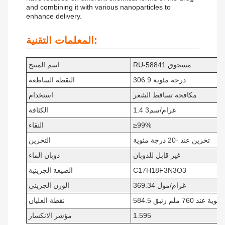
and combining it with various nanoparticles to
enhance delivery.
المعلمات التقنية:
RU-58841 مسحوق
اسم المنتج
306.9 درجة مئوية
النقطة الساطعة
مكافحة تساقط الشعر
استخدام
1.4 غرام/سم3
الكثافة
≥99%
النقاء
تخزين عند -20 درجة مئوية
التخزين
غير قابل للذوبان
ذوبان الماء
C17H18F3N3O3
الصيغة الجزيئية
369.34 غرام/مول
الوزن الجزيئي
مئوية عند 760 ملم زئبق
نقطة الغليان
1.595
مؤشر الانكسار