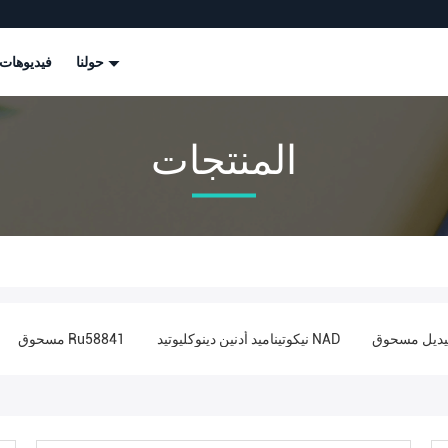
حولنا
فيديوهات
المنتجات
يديل مسحوق
نيكوتيناميد أدنين دينوكليوتيد NAD
مسحوق Ru58841