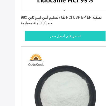
احصل على أفضل سعر
99٪ نقاء تسليم آمن ليدوكاين HCl USP BP EP تصفية
جمركية آمنة معيارية
احصل على أفضل سعر