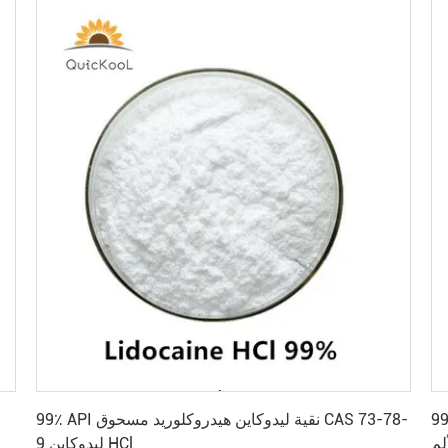
احصل على أفضل سعر
مسحوق تخفيف
99٪ API نقية ليدوكاين هيدروكلوريد مسحوق CAS 73-78-
لم
9 ليدوكاين HCl