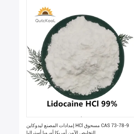
احصل على أفضل سعر
إمدادات المصنع ليدوكاين HCl مسحوق CAS 73-78-9
التخليص الآمن أمريكا أوروبا أستراليا