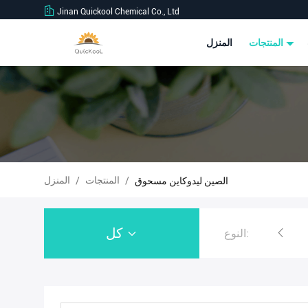
Jinan Quickool Chemical Co., Ltd
المنتجات
المنزل
المنتجات
المنزل
الصين ليدوكاين مسحوق
/
/
كل
النوع:
مسحوق تيانبتين