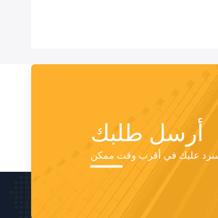
أرسل طلبك