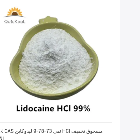
احصل على أفضل سعر
99٪ CAS نقي 73-78-9 ليدوكاين HCl 
الأ