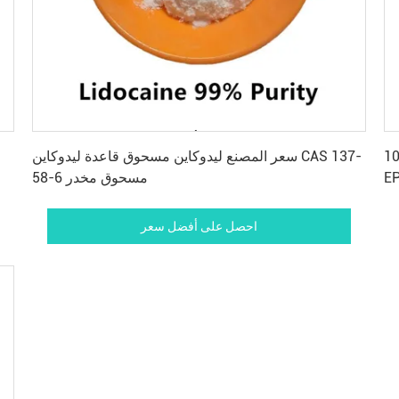
احصل على أفضل سعر
التخليص الآمن USP BP
سعر المصنع ليدوكاين مسحوق قاعدة ليدوكاين CAS 137-
58-6 مسحوق مخدر
احصل على أفضل سعر