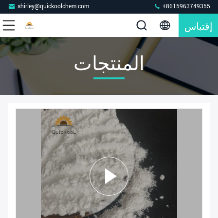
shirley@quickoolchem.com
+8615963749355
إقتباس
المنتجات