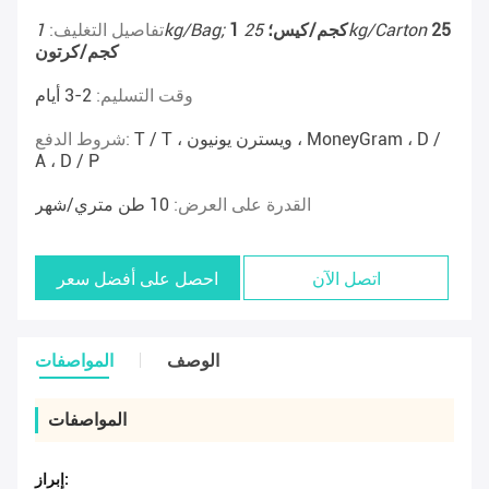
25
25kg/Carton
1 كجم/كيس؛
1kg/Bag;
تفاصيل التغليف:
كجم/كرتون
وقت التسليم:
2-3 أيام
T / T ، ويسترن يونيون ، MoneyGram ، D /
شروط الدفع:
A ، D / P
القدرة على العرض:
10 طن متري/شهر
اتصل الآن
احصل على أفضل سعر
الوصف
المواصفات
المواصفات
إبراز: