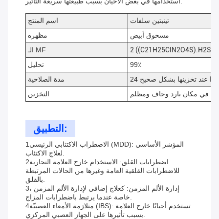
استخدامها في بعض الأحيان بسبب طبيعتها سريعة التأثير.
تينبتين سلفات
اسم المنتج
مسحوق أبيض
مظهره
2 ((C21H25ClN2O4S).H2SO4
الـ MF
99٪
تحليل
 شهرًا عند تخزينها بشكل صحيح
مدة الصلاحية
فظ في مكان بارد وجاف ومظلم
التخزين
التطبيق:
1الاضطراب الاكتئابي الرئيسي (MDD): المؤشر الأساسي
لعلاج الاكتئاب.
2اضطرابات القلق: الاستخدام خارج العلامة التجارية
للاضطرابات القلقية العامة وغيرها من الحالات المرتبطة
بالقلق.
3إدارة الألم المزمن: كعلاج إضافي لإدارة الألم المزمن ،
خاصة عندما يرتبط باضطرابات المزاج.
4متلازمة الأمعاء العصبيّة (IBS): تستخدم أحيانًا خارج العلامة
بسبب تأثيرها على الجهاز العصبي المركزي.