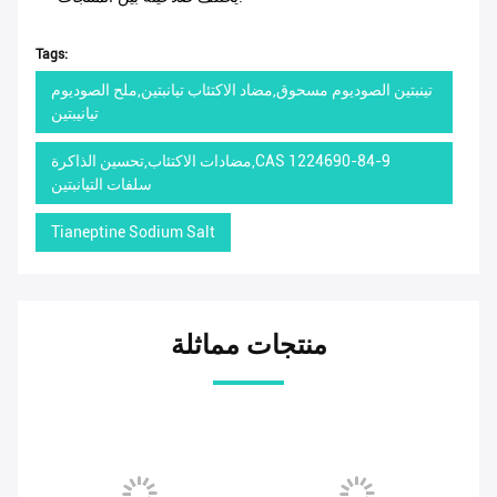
Tags:
تينبتين الصوديوم مسحوق,مضاد الاكتئاب تيانبتين,ملح الصوديوم
تيانيبتين
مضادات الاكتئاب,تحسين الذاكرة,CAS 1224690-84-9
سلفات التيانبتين
Tianeptine Sodium Salt
منتجات مماثلة