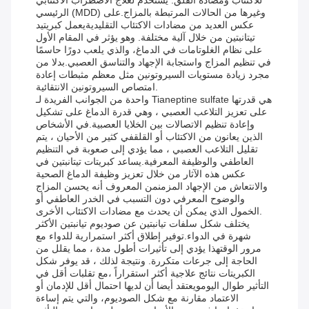
للاكتئاب ومضادة القلق. يستخدم لعلاج الاضطراب الاكتئابي
الرئيسي (MDD) وغيرها من الحالات المرتبطة بالمزاج.على
عكس العديد من مضادات الاكتئاب التقليديةيعمل كبريتيد
تيتانبتين من خلال آلية مختلفة. وهو يؤثر في المقام الأول
على نظام الغلوتامات في الدماغ، والذي يلعب دورًا حاسمًا
في تنظيم المزاج واستجابة الإجهاد والتناسق العصبي.بدلا من
مجرد زيادة مستويات السيروتونين مثل معظم مثبطات إعادة
امتصاص السيروتونين الانتقائية.
واحدة من الجوانب الفريدة لـ Tianeptine sulfate هي قدرتها
على تعزيز التلاعب العصبي ، وهي قدرة الدماغ على تشكيل
وإعادة تنظيم الاتصالات بين الخلايا العصبية.في الأشخاص
الذين يعانون من الاكتئاب أو القلقفي كثير من الأحيان ، يتم
تقليل التلاعب العصبي ، مما يؤدي إلى صعوبة في التنظيم
العاطفي والوظيفة المعرفية.يساعد كبريتات تيتانبتين في
عكس هذه الآثار من خلال تعزيز وظيفة الدماغ الصحية
والانتعاش من الإجهاد المزمنمن المعروف أنه يحسن المزاج
والوضوح المعرفي دون التسبب في الخدر العاطفي أو
الخمول الذي يمكن أن يحدث مع مضادات الاكتئاب الأخرى.
يختلف شكل سلفات تيانبتين عن صوديوم تيانبتين الأكثر
شهرة في الدواء.توفير إطلاق أكثر استمرارية للدواء مع
مرور الوقتهذا يؤدي إلى تأثيرات أطول مدة ، مما يقلل من
الحاجة إلى جرعات متكررة. ونتيجة لذلك ، قد يوفر شكل
الكبريتات نتائج علاجية أكثر استقراراً ،مع تقلبات أقل في
التأثير طوال اليومويعتقد أيضا أن لديها احتمال أقل للإدمان أو
الاعتماد مقارنة مع شكل الصوديوم، والتي يتم إساءة