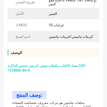
الجو ((UPS، FedEx، TNT، EMS) أو
طريقة الشحن:
البحر
الصين
الأصل:
10 غرامات
الـ MOQ:
كبريتات تيانيبتين/كبريتات تيانيبتين
اسم المنتج:
الوصف
مضاد الاكتئاب مكملات تينبتين كبريتين تحسين الذاكرة CAS
1224690-84-9
وصف المنتج:
سلفات تيتانبتين هو مركب معروف بخصائصه المضادة