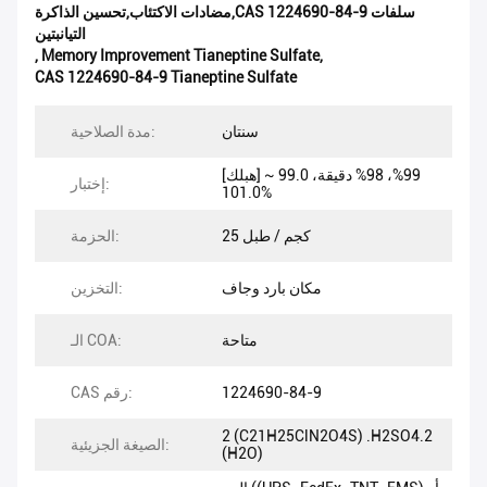
مضادات الاكتئاب,تحسين الذاكرة,CAS 1224690-84-9 سلفات
التيانبتين
,
Memory Improvement Tianeptine Sulfate
,
CAS 1224690-84-9 Tianeptine Sulfate
سنتان
مدة الصلاحية:
[هبلك] 99%، 98% دقيقة، 99.0 ~
إختبار:
101.0%
25 كجم / طبل
الحزمة:
مكان بارد وجاف
التخزين:
متاحة
الـ COA:
1224690-84-9
CAS رقم:
2 (C21H25ClN2O4S) .H2SO4.2
الصيغة الجزيئية:
(H2O)